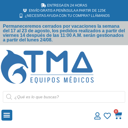
ENTREGA EN 24 HORAS
ENVÍO GRATIS A PENÍNSULA A PARTIR DE 125€
¿NECESITAS AYUDA CON TU COMPRA? LLÁMANOS
Permaneceremos cerrados por vacaciones la semana
del 17 al 23 de agosto, los pedidos realizados a partir del
viernes 14 después de las 11:00 A.M. serán gestionados
a partir del lunes 24/08.
MATERIAL DESECHABLE
ECÓGRAFOS SAMSUNG
0