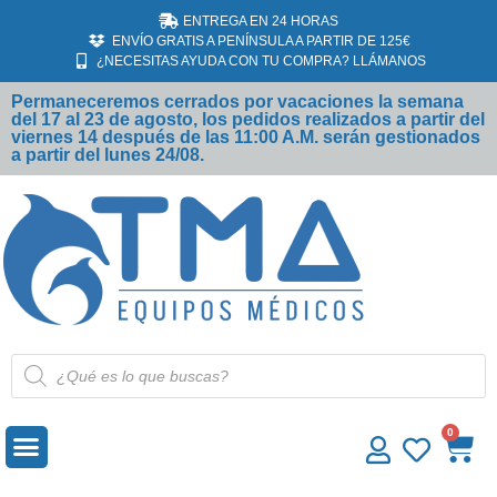
ENTREGA EN 24 HORAS
ENVÍO GRATIS A PENÍNSULA A PARTIR DE 125€
¿NECESITAS AYUDA CON TU COMPRA? LLÁMANOS
Permaneceremos cerrados por vacaciones la semana
del 17 al 23 de agosto, los pedidos realizados a partir del
viernes 14 después de las 11:00 A.M. serán gestionados
a partir del lunes 24/08.
MATERIAL DESECHABLE
ECÓGRAFOS SAMSUNG
0