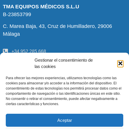
TMA EQUIPOS MÉDICOS S.L.U
B-23853799
C. Marea Baja, 43, Cruz de Humilladero, 29006
Málaga
+34 952 285 668
Gestionar el consentimiento de
pedidos@tmamedica.com
las cookies
INFORMACIÓN
Para ofrecer las mejores experiencias, utilizamos tecnologías como las
cookies para almacenar y/o acceder a la información del dispositivo. El
consentimiento de estas tecnologías nos permitirá procesar datos como el
Quiénes somos
comportamiento de navegación o las identificaciones únicas en este sitio.
No consentir o retirar el consentimiento, puede afectar negativamente a
Términos y condiciones
ciertas características y funciones.
Aviso legal
Política de datos
Aceptar
Política de cookies (UE)