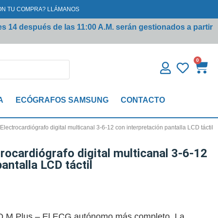
ON TU COMPRA? LLÁMANOS
s 14 después de las 11:00 A.M. serán gestionados a partir
0
A
ECÓGRAFOS SAMSUNG
CONTACTO
Electrocardiógrafo digital multicanal 3-6-12 con interpretación pantalla LCD táctil
rocardiógrafo digital multicanal 3-6-12
antalla LCD táctil
O M Plus – El ECG autónomo más completo. La