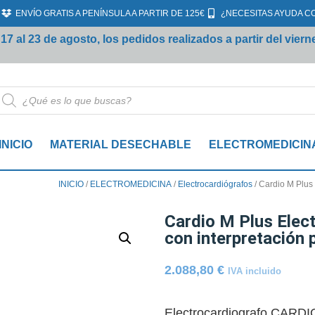
ENVÍO GRATIS A PENÍNSULA A PARTIR DE 125€
¿NECESITAS AYUDA C
al 23 de agosto, los pedidos realizados a partir del vierne
INICIO
MATERIAL DESECHABLE
ELECTROMEDICIN
INICIO
/
ELECTROMEDICINA
/
Electrocardiógrafos
/ Cardio M Plus 
Cardio M Plus Elect
con interpretación p
2.088,80
€
IVA incluido
Electrocardiografo CARDI