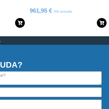
961,95
€
IVA incluido
.
DUDA?