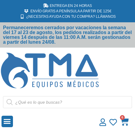
ENTREGA EN 24 HORAS
ENVÍO GRATIS A PENÍNSULA A PARTIR DE 125€
¿NECESITAS AYUDA CON TU COMPRA? LLÁMANOS
Permaneceremos cerrados por vacaciones la semana
del 17 al 23 de agosto, los pedidos realizados a partir del
viernes 14 después de las 11:00 A.M. serán gestionados
a partir del lunes 24/08.
MATERIAL DESECHABLE
ECÓGRAFOS SAMSUNG
0