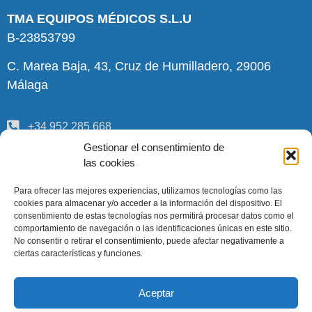
TMA EQUIPOS MÉDICOS S.L.U
B-23853799
C. Marea Baja, 43, Cruz de Humilladero, 29006
Málaga
+34 952 285 668
Gestionar el consentimiento de
pedidos@tmamedica.com
las cookies
INFORMACIÓN
Para ofrecer las mejores experiencias, utilizamos tecnologías como las
cookies para almacenar y/o acceder a la información del dispositivo. El
consentimiento de estas tecnologías nos permitirá procesar datos como el
Quiénes somos
comportamiento de navegación o las identificaciones únicas en este sitio.
No consentir o retirar el consentimiento, puede afectar negativamente a
Términos y condiciones
ciertas características y funciones.
Aviso legal
Política de datos
Aceptar
Política de cookies (UE)