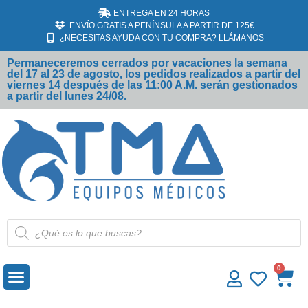
ENTREGA EN 24 HORAS
ENVÍO GRATIS A PENÍNSULA A PARTIR DE 125€
¿NECESITAS AYUDA CON TU COMPRA? LLÁMANOS
Permaneceremos cerrados por vacaciones la semana
del 17 al 23 de agosto, los pedidos realizados a partir del
viernes 14 después de las 11:00 A.M. serán gestionados
a partir del lunes 24/08.
MATERIAL DESECHABLE
ECÓGRAFOS SAMSUNG
0