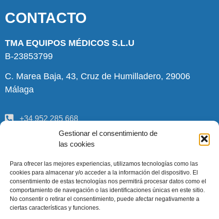
CONTACTO
TMA EQUIPOS MÉDICOS S.L.U
B-23853799
C. Marea Baja, 43, Cruz de Humilladero, 29006
Málaga
+34 952 285 668
Gestionar el consentimiento de
pedidos@tmamedica.com
las cookies
INFORMACIÓN
Para ofrecer las mejores experiencias, utilizamos tecnologías como las
cookies para almacenar y/o acceder a la información del dispositivo. El
consentimiento de estas tecnologías nos permitirá procesar datos como el
Quiénes somos
comportamiento de navegación o las identificaciones únicas en este sitio.
No consentir o retirar el consentimiento, puede afectar negativamente a
Términos y condiciones
ciertas características y funciones.
Aviso legal