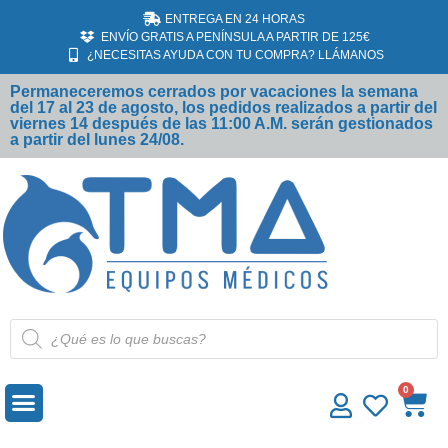
ENTREGA EN 24 HORAS
ENVÍO GRATIS A PENÍNSULA A PARTIR DE 125€
¿NECESITAS AYUDA CON TU COMPRA? LLÁMANOS
Permaneceremos cerrados por vacaciones la semana
del 17 al 23 de agosto, los pedidos realizados a partir del
viernes 14 después de las 11:00 A.M. serán gestionados
a partir del lunes 24/08.
MATERIAL DESECHABLE
ECÓGRAFOS SAMSUNG
0